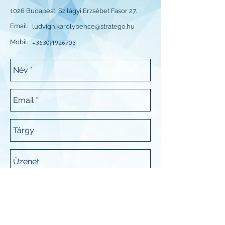
1026 Budapest, Szilágyi Erzsébet Fasor 27.
Email:
ludvigh.karolybence@stratego.hu
Mobil:
+3630/4926703